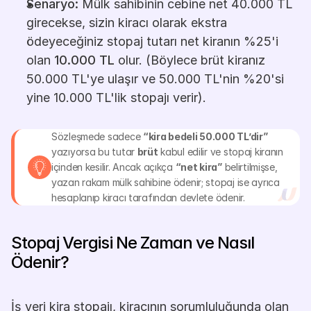
Senaryo:
 Mülk sahibinin cebine net 40.000 TL 
girecekse, sizin kiracı olarak ekstra 
ödeyeceğiniz stopaj tutarı net kiranın %25'i 
olan 
10.000 TL
 olur. (Böylece brüt kiranız 
50.000 TL'ye ulaşır ve 50.000 TL'nin %20'si 
yine 10.000 TL'lik stopajı verir).
Sözleşmede sadece 
“kira bedeli 50.000 TL’dir”
yazıyorsa bu tutar 
brüt
 kabul edilir ve stopaj kiranın 
içinden kesilir. Ancak açıkça 
“net kira”
 belirtilmişse, 
yazan rakam mülk sahibine ödenir; stopaj ise ayrıca 
hesaplanıp kiracı tarafından devlete ödenir.
Stopaj Vergisi Ne Zaman ve Nasıl 
Ödenir?
İş yeri kira stopajı, kiracının sorumluluğunda olan 