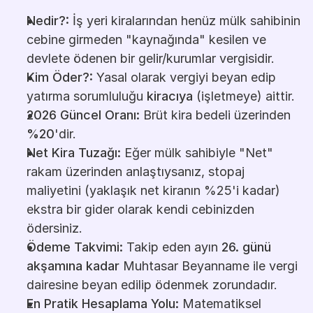
Nedir?:
 İş yeri kiralarından henüz mülk sahibinin 
cebine girmeden "kaynağında" kesilen ve 
devlete ödenen bir gelir/kurumlar vergisidir.
Kim Öder?:
 Yasal olarak vergiyi beyan edip 
yatırma sorumluluğu 
kiracıya
 (işletmeye) aittir.
2026 Güncel Oranı:
 Brüt kira bedeli üzerinden 
%20
'dir.
Net Kira Tuzağı:
 Eğer mülk sahibiyle "Net" 
rakam üzerinden anlaştıysanız, stopaj 
maliyetini (yaklaşık net kiranın %25'i kadar) 
ekstra bir gider olarak kendi cebinizden 
ödersiniz.
Ödeme Takvimi:
 Takip eden ayın 
26. günü 
akşamına kadar
 Muhtasar Beyanname ile vergi 
dairesine beyan edilip ödenmek zorundadır.
En Pratik Hesaplama Yolu:
 Matematiksel 