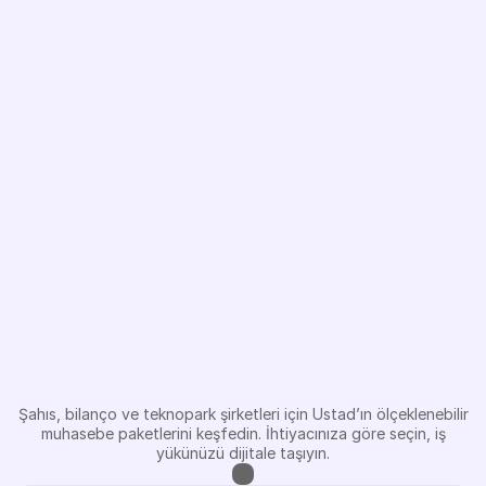
Giriş Yap
Giriş Yap
İşinize
uygun
paketler
net
fiyatlarla
Şahıs, bilanço ve teknopark şirketleri için Ustad’ın ölçeklenebilir
muhasebe paketlerini keşfedin. İhtiyacınıza göre seçin, iş
yükünüzü dijitale taşıyın.