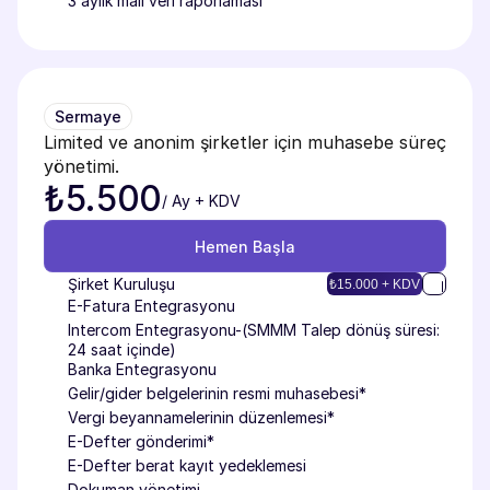
3 aylık mali veri raporlaması
Sermaye
Limited ve anonim şirketler için muhasebe süreç 
yönetimi.
₺5.500
/ Ay + KDV
Hemen Başla
Hemen Başla
Şirket Kuruluşu
₺15.000 + KDV
E-Fatura Entegrasyonu
Intercom Entegrasyonu-(SMMM Talep dönüş süresi: 
24 saat içinde)
Banka Entegrasyonu
Gelir/gider belgelerinin resmi muhasebesi*
Vergi beyannamelerinin düzenlemesi*
E-Defter gönderimi*
E-Defter berat kayıt yedeklemesi
Dokuman yönetimi