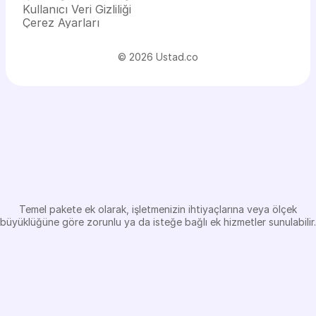
Kullanıcı Veri Gizliliği
Çerez Ayarları
© 2026 Ustad.co
Ek
hizmetler
Temel pakete ek olarak, işletmenizin ihtiyaçlarına veya ölçek
büyüklüğüne göre zorunlu ya da isteğe bağlı ek hizmetler sunulabilir.
esmi Kurum Formlarının
Sabit Müşteri Temsilc
zırlanması