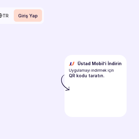
ect Language
TR
Giriş Yap
Giriş Yap
Üstad Mobil’i İndirin
Uygulamayı indirmek için
QR kodu taratın.