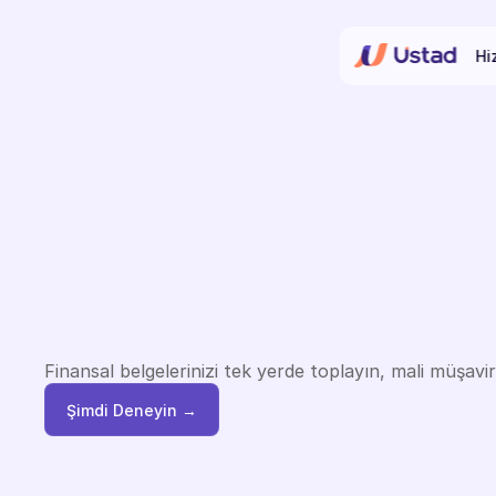
Hi
Muhasebe,
ver
süreçlerinizi
di
Finansal belgelerinizi tek yerde toplayın, mali müşavi
Şimdi Deneyin →
Şimdi Deneyin →