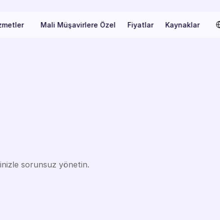
Sel
zmetler
Mali Müşavirlere Özel
Fiyatlar
Kaynaklar
gi
ve
evrak
jitale
taşıyın
rinizle sorunsuz yönetin.