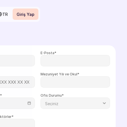
ect Language
TR
Giriş Yap
Giriş Yap
E-Posta*
Mezuniyet Yılı ve Okul*
i*
Ofis Durumu*
ktörler*