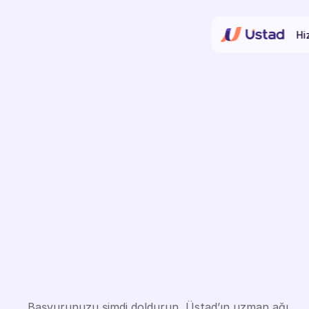
Hi
Dijital
mali
müşa
ilk
adımı
atın.
Başvurunuzu şimdi doldurun, Üstad’ın uzman ağı