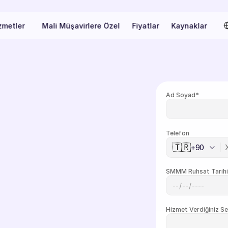
Sel
zmetler
Mali Müşavirlere Özel
Fiyatlar
Kaynaklar
Ad Soyad*
Telefon 
🇹🇷
+90
virlik
için
SMMM Ruhsat Tarih
Hizmet Verdiğiniz Se