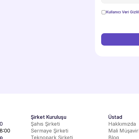
Kullanıcı Veri Gizlil
Şirket Kuruluşu
Üstad
00
Şahıs Şirketi
Hakkımızda
18:00
Sermaye Şirketi
Mali Müşavir
o
Teknopark Şirketi
Blog