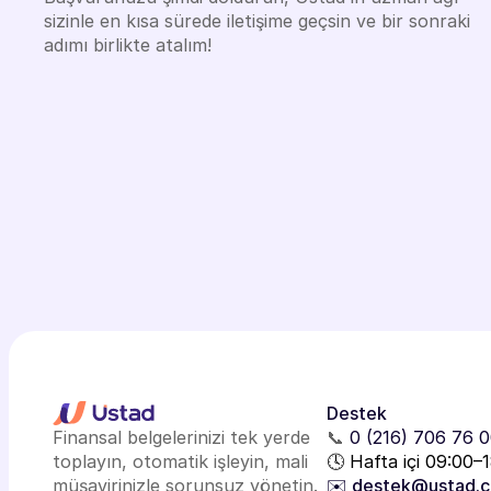
sizinle en kısa sürede iletişime geçsin ve bir sonraki
adımı birlikte atalım!
Destek
Finansal belgelerinizi tek yerde
📞
0 (216) 706 76 
toplayın, otomatik işleyin, mali
🕓 Hafta içi 09:00–
müşavirinizle sorunsuz yönetin.
✉️ destek@ustad.c