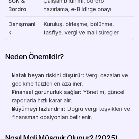
SGK & 
Çalışan bildirimi, bordro 
Bordro
hazırlama, e-Bildirge onayı
Danışmanlı
Kuruluş, birleşme, bölünme, 
k
tasfiye, vergi ve mali süreçler
Neden Önemlidir?
Hatalı beyan riskini düşürür:
 Vergi cezaları ve 
gecikme faizleri en aza iner.
Finansal görünürlük sağlar:
 Yönetim, güncel 
raporlarla hızlı karar alır.
Büyümeyi hızlandırır:
 Doğru vergi teşvikleri ve 
finansman opsiyonları belirlenir.
Nasıl Mali Müşavir Olunur? (2025)