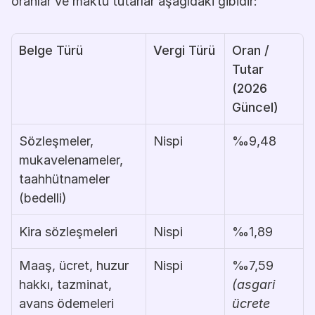
oranlar ve maktu tutarlar aşağıdaki gibidir:
Belge Türü
Vergi Türü
Oran / 
Tutar 
(2026 
Güncel)
Sözleşmeler, 
Nispi
‰9,48
mukavelenameler, 
taahhütnameler 
(bedelli)
Kira sözleşmeleri
Nispi
‰1,89
Maaş, ücret, huzur 
Nispi
‰7,59 
hakkı, tazminat, 
(asgari 
avans ödemeleri
ücrete 